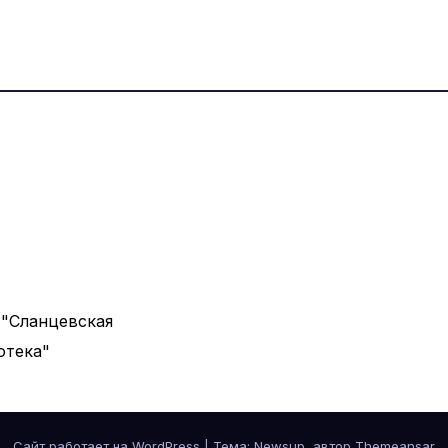
 "Сланцевская
отека"
Сайт работает на WordPress
|
Тема: Newsup, автор
Themeansar