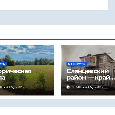
УТЫ
МАРШРУТЫ
орическая
Сланцевский
па
район — край
купеческий
ВГУСТА, 2022
11 АВГУСТА, 2022