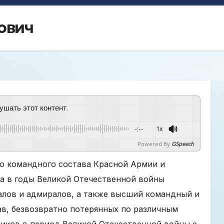
ович
ушать этот контент.
-:--
1x
Powered By
GSpeech
о командного состава Красной Армии и
а в годы Великой Отечественной войны
ралов и адмиралов, а также высший командный и
в, безвозвратно потерянных по различным
иков в период Великой Отечественной войны с