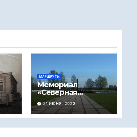
МАРШРУТЫ
Мемориал
«Северная
окраина»
21 ИЮНЯ, 2022