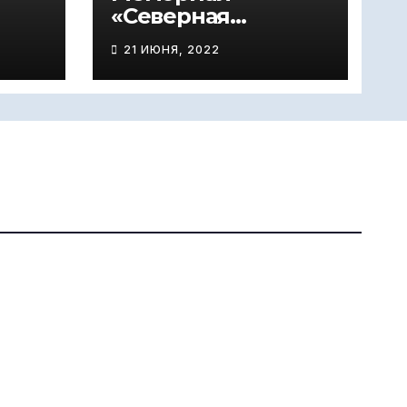
«Северная
окраина»
21 ИЮНЯ, 2022