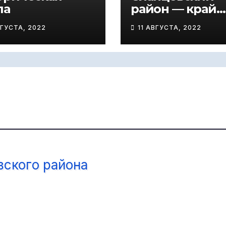
па
район — край
купеческий
ВГУСТА, 2022
11 АВГУСТА, 2022