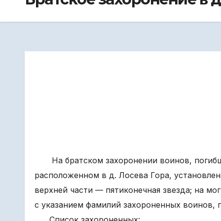
На братском захоронении воинов, погибши
расположенном в д. Лосева Гора, установлена
верхней части — пятиконечная звезда; на мо
с указанием фамилий захороненных воинов, п
Список захороненных: