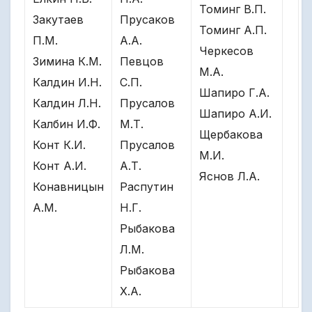
Томинг В.П.
Закутаев
Прусаков
Томинг А.П.
П.М.
А.А.
Черкесов
Зимина К.М.
Певцов
М.А.
Калдин И.Н.
С.П.
Шапиро Г.А.
Калдин Л.Н.
Прусалов
Шапиро А.И.
Калбин И.Ф.
М.Т.
Щербакова
Конт К.И.
Прусалов
М.И.
Конт А.И.
А.Т.
Яснов Л.А.
Конавницын
Распутин
А.М.
Н.Г.
Рыбакова
Л.М.
Рыбакова
Х.А.