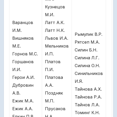
Кузнецов
М.И.
Варанцов
Латт А.К.
И.М.
Латт Н.К.
Рымулик В.Р.
Вишняков
Львов И.А.
Рятсеп М.А.
М.Е.
Мельников
Силин Б.Н.
Горнов М.С.
И.П.
Силина Л.Г.
Горшанов
Платов
Силина О.Н.
И.И.
П.И.
Синильников
Герои А.И.
Платова
И.Я.
Дубровин
А.А.
Тайнова А.Х.
А.В.
Поздняк
Тайнова Р.А.
Ежик М.А.
М.П.
Тайнов Л.А.
Ежик А.А.
Прусаков
Томинг К.Н.
Елкин П.В.
Н.А.